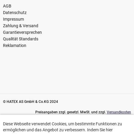
AGB
Datenschutz
Impressum
Zahlung & Versand
Garantieversprechen
Qualität Standards
Reklamation
© HATEX AS GmbH & Co.KG 2024
Preisangaben zzgl. gesetzl. MwSt. und zzgl.
Versandkosten
Diese Webseite verwendet Cookies, um bestimmte Funktionen zu
Diese Webseite verwendet Cookies, um bestimmte Funktionen zu
ermöglichen und das Angebot zu verbessern. Indem Sie hier
ermöglichen und das Angebot zu verbessern. Indem Sie hier