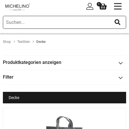
0
0
Shop
Textilien
Decke
Produktkategorien anzeigen
Filter
Decke