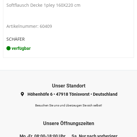
Softflausch Decke 1pley 160X220 cm
Artikelnummer: 60409
SCHÄFER
verfügbar
Unser Standort
Höhenhöfe 6
•
47918 Tönisvorst
•
Deutschland
Besuchen Sie uns und überzeugen Sie sich selbst!
Unsere Öffnungszeiten
Mo.-Fr. 08:00-18:00 Uhr
Sa. Nur nach vorheriger