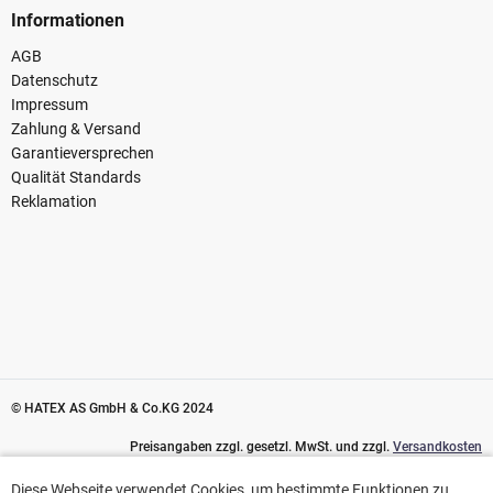
Informationen
AGB
Datenschutz
Impressum
Zahlung & Versand
Garantieversprechen
Qualität Standards
Reklamation
© HATEX AS GmbH & Co.KG 2024
Preisangaben zzgl. gesetzl. MwSt. und zzgl.
Versandkosten
Diese Webseite verwendet Cookies, um bestimmte Funktionen zu
Diese Webseite verwendet Cookies, um bestimmte Funktionen zu