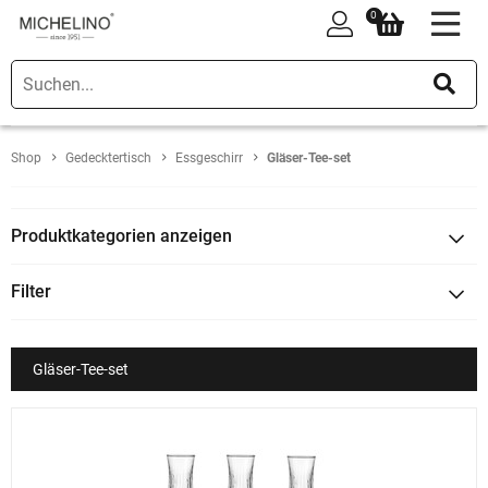
0
0
Shop
Gedecktertisch
Essgeschirr
Gläser-Tee-set
Produktkategorien anzeigen
Filter
Gläser-Tee-set