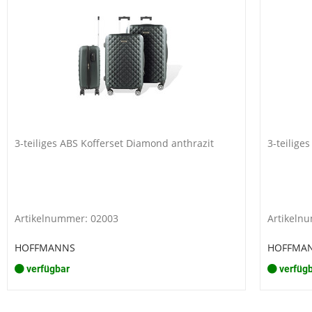
3-teiliges ABS Kofferset Diamond anthrazit
3-teilige
Artikelnummer: 02003
Artikeln
HOFFMANNS
HOFFMA
verfügbar
verfüg