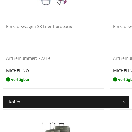
Einkaufswagen 38 Liter bordeaux
Einkaufsw
Artikelnummer: 72219
Artikeln
MICHELINO
MICHELI
verfügbar
verfüg
Koffer