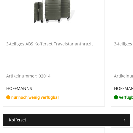
3-teiliges ABS Kofferset Travelstar anthrazit
3-teilige
Artikelnummer: 02014
Artikeln
HOFFMANNS
HOFFMA
nur noch wenig verfügbar
verfüg
Kofferset