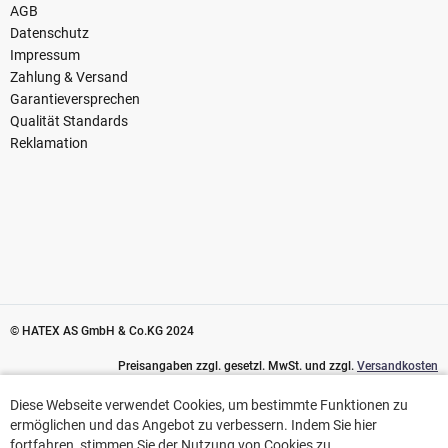
AGB
Datenschutz
Impressum
Zahlung & Versand
Garantieversprechen
Qualität Standards
Reklamation
© HATEX AS GmbH & Co.KG 2024
Preisangaben zzgl. gesetzl. MwSt. und zzgl.
Versandkosten
Diese Webseite verwendet Cookies, um bestimmte Funktionen zu
Diese Webseite verwendet Cookies, um bestimmte Funktionen zu
ermöglichen und das Angebot zu verbessern. Indem Sie hier
ermöglichen und das Angebot zu verbessern. Indem Sie hier
fortfahren, stimmen Sie der Nutzung von Cookies zu.
fortfahren, stimmen Sie der Nutzung von Cookies zu.