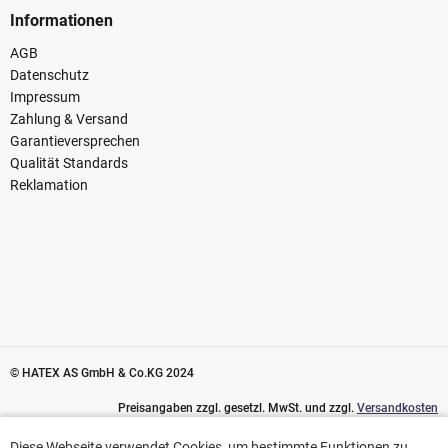
Informationen
AGB
Datenschutz
Impressum
Zahlung & Versand
Garantieversprechen
Qualität Standards
Reklamation
© HATEX AS GmbH & Co.KG 2024
Preisangaben zzgl. gesetzl. MwSt. und zzgl.
Versandkosten
Diese Webseite verwendet Cookies, um bestimmte Funktionen zu
Diese Webseite verwendet Cookies, um bestimmte Funktionen zu