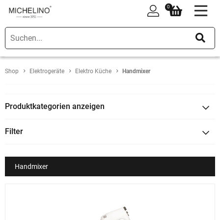
0
0
Shop
Elektrogeräte
Elektro Küche
Handmixer
Produktkategorien anzeigen
Filter
Handmixer