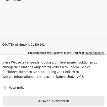
© HATEX AS GmbH & Co.KG 2024
Preisangaben zzgl. gesetzl. MwSt. und zzgl.
Versandkosten
Diese Webseite verwendet Cookies, um bestimmte Funktionen zu
Diese Webseite verwendet Cookies, um bestimmte Funktionen zu
ermöglichen und das Angebot zu verbessern. Indem Sie hier
ermöglichen und das Angebot zu verbessern. Indem Sie hier
fortfahren, stimmen Sie der Nutzung von Cookies zu.
fortfahren, stimmen Sie der Nutzung von Cookies zu.
Weitere Informationen:
Impressum
-
Datenschutz
-
AGB
Weitere Informationen:
Impressum
-
Datenschutz
-
AGB
Notwendig
Notwendig
Auswahl akzeptieren
Auswahl akzeptieren